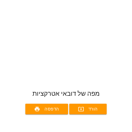
מפה של דובאי אטרקציות
print
system_update_alt
הורד
הדפסה