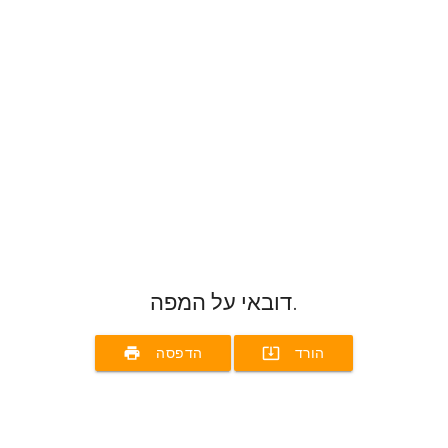
דובאי על המפה.
print
system_update_alt
הורד
הדפסה