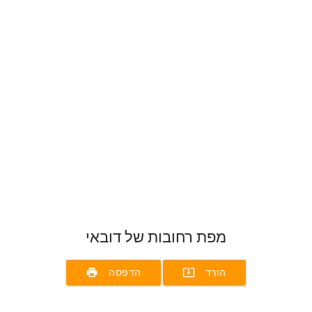
מפת רחובות של דובאי
print
system_update_alt
הורד
הדפסה