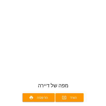
מפה של דיירה
print
system_update_alt
הורד
הדפסה