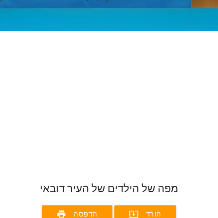
מפה של הילדים של העיר דובאי
print
system_update_alt
הורד
הדפסה