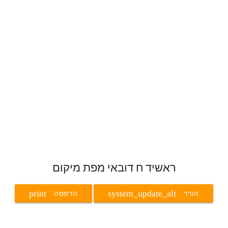
ראשיד ח דובאי מפת מיקום
print
system_update_alt
הורד
הדפסה