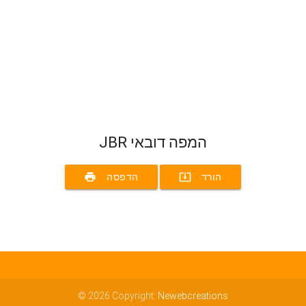
JBR המפה דובאי
print
system_update_alt
הורד
הדפסה
© 2026 Copyright:
Newebcreations