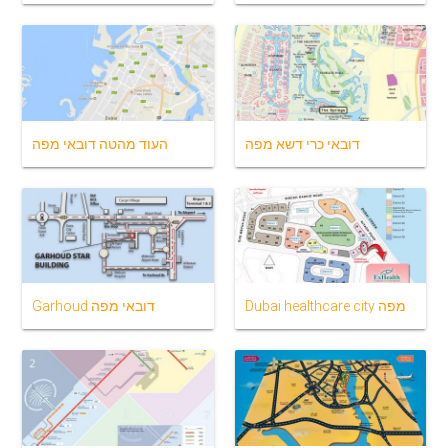
דובאי כרי דשא מפה
העוד מהטה דובאי מפה
Dubai healthcare city מפה
Garhoud דובאי מפה