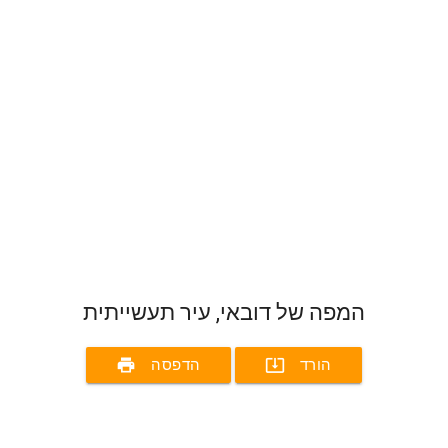
המפה של דובאי, עיר תעשייתית
print
system_update_alt
הורד
הדפסה