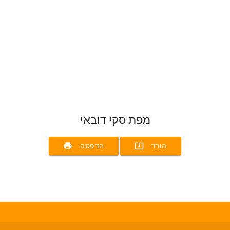
מפת סקי דובאי
print
system_update_alt
הורד
הדפסה